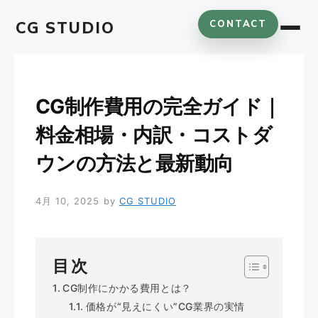
コ
CG STUDIO
CONTACT
ン
テ
ン
ツ
へ
CG制作費用の完全ガイド｜
ス
料金相場・内訳・コストダ
キ
ッ
ウンの方法と最新動向
プ
4月 10, 2025
by
CG STUDIO
目次
CG制作にかかる費用とは？
価格が“見えにくい”CG業界の実情