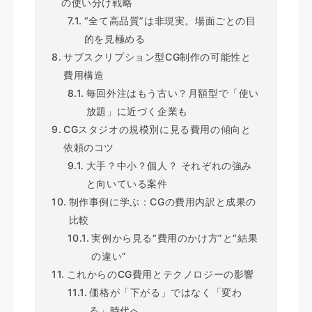
の使い分け戦略
“全て高品質”は非現実。場面ごとの目
的を見極める
サブスクリプション型CG制作の可能性と
費用構造
毎回外注はもう古い？月額型で「使い
放題」に近づく企業も
CGスタジオの規模別に見る費用の傾向と
依頼のコツ
大手？中小？個人？ それぞれの強み
と向いている案件
制作事例に学ぶ：CGの費用内訳と成果の
比較
実例から見る“費用のかけ方”と“結果
の違い”
これからのCG費用とテクノロジーの影響
価格が「下がる」ではなく「変わ
る」時代へ