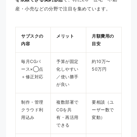
産・小売などの分野で注目を集めています。
サブスクの
メリット
月額費用の
内容
目安
毎月CGパ
予算が固定
約10万〜
ース×◯点
化しやすい
50万円
＋修正対応
／使い勝手
が良い
制作・管理
複数部署で
要相談（ユ
クラウド利
CGを共
ーザー数で
用込み
有・再活用
変動）
できる