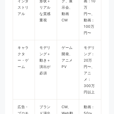
インダ
形状＋
グ、展
画：10
ストリ
リアル
示会、
万
アル
な質感
動画
円〜、
重視
CM
動画：
100万
円〜
キャラ
モデリ
ゲーム
モデリ
クタ
ング＋
開発、
ング：
ー・ゲ
動き＋
アニメ
20万
ーム
演出が
PV
円〜、
必須
アニ
メ：
300万
円以上
広告・
ブラン
CM、
動画：
プロモ
ド演出
Web動
50〜