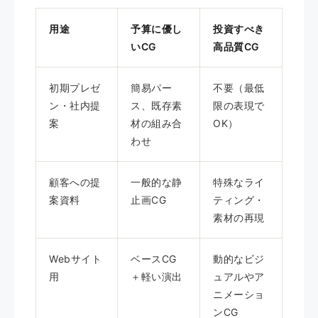
用途
予算に優し
投資すべき
いCG
高品質CG
初期プレゼ
簡易パー
不要（最低
ン・社内提
ス、既存素
限の表現で
案
材の組み合
OK）
わせ
顧客への提
一般的な静
特殊なライ
案資料
止画CG
ティング・
素材の再現
Webサイト
ベースCG
動的なビジ
用
＋軽い演出
ュアルやア
ニメーショ
ンCG