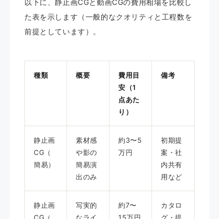
以下に、静止画CGと動画CGの費用相場を比較し
た表を示します（一般的なクオリティと工程数を
前提としています）。
種類
概要
費用目
備考
安（1
点あた
り）
静止画
素材感
約3〜5
初期提
CG（
や影の
万円
案・社
簡易）
簡易演
内共有
出のみ
用など
静止画
写実的
約7〜
カタロ
CG（
なライ
15万円
グ・提