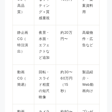
高品
ティン
案資料
質）
グ＋質
用
感重視
静止画
夜景・
約20万
高級物
CG（
水面・
円〜
件・広
特注演
エフェ
告など
出）
クトな
ど追加
動画
回転・
約30〜
製品紹
CG（
スライ
60万円
介・
簡易）
ド程度
（15
Web動
の短尺
秒）
画向け
映像
動画
カメラ
約80〜
プレゼ