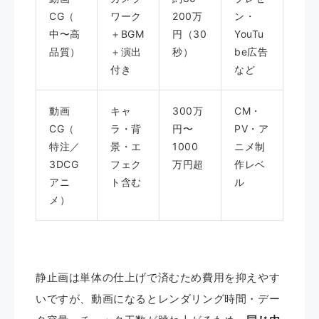
CG（
ワーク
200万
ン・
中〜高
＋BGM
円（30
YouTu
品質）
＋演出
秒）
be広告
付き
など
動画
キャ
300万
CM・
CG（
ラ・背
円〜
PV・ア
特注／
景・エ
1000
ニメ制
3DCG
フェク
万円超
作レベ
アニ
ト含む
ル
メ）
静止画は単体の仕上げで済むため費用を抑えやす
いですが、動画になるとレンダリング時間・デー