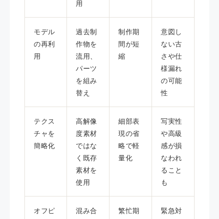
用
モデル
過去制
制作期
意図し
の再利
作物を
間が短
ない古
用
流用、
縮
さや仕
パーツ
様漏れ
を組み
の可能
替え
性
テクス
高解像
細部表
写実性
チャを
度素材
現の省
や高級
簡略化
ではな
略で軽
感が損
く既存
量化
なわれ
素材を
ること
使用
も
オフピ
混み合
繁忙期
緊急対