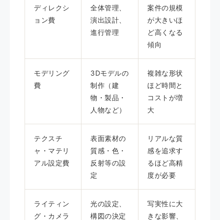
ディレクシ
全体管理、
案件の規模
ョン費
演出設計、
が大きいほ
進行管理
ど高くなる
傾向
モデリング
3Dモデルの
複雑な形状
費
制作（建
ほど時間と
物・製品・
コストが増
人物など）
大
テクスチ
表面素材の
リアルな質
ャ・マテリ
質感・色・
感を追求す
アル設定費
反射等の設
るほど高精
定
度が必要
ライティン
光の設定、
写実性に大
グ・カメラ
構図の決定
きな影響、