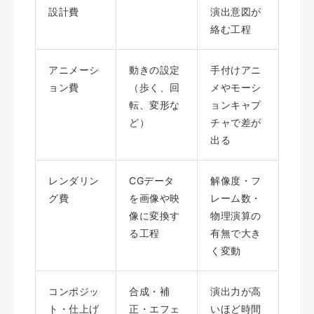
設計費
演出意図が
絡む工程
アニメーシ
動きの設定
手付けアニ
ョン費
（歩く、回
メやモーシ
転、変形な
ョンキャプ
ど）
チャで差が
出る
レンダリン
CGデータ
解像度・フ
グ費
を画像や映
レーム数・
像に変換す
物理演算の
る工程
有無で大き
く変動
コンポジッ
合成・補
演出力が高
ト・仕上げ
正・エフェ
いほど時間