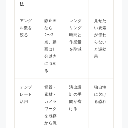
法
アング
静止画
レンダ
見せた
ル数を
なら
リング
い要素
絞る
2〜3
時間と
が伝わ
点、動
作業量
らない
画は1
を削減
と逆効
分以内
果
に収め
る
テンプ
背景・
演出設
独自性
レート
素材・
計の手
に欠け
活用
カメラ
間が省
る恐れ
ワーク
ける
を既存
から流