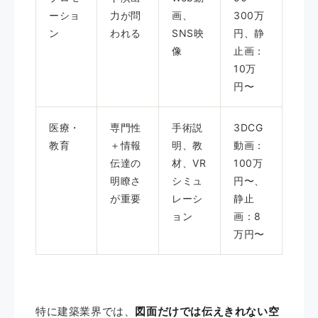
ーショ
力が問
画、
300万
ン
われる
SNS映
円、静
像
止画：
10万
円〜
医療・
専門性
手術説
3DCG
教育
＋情報
明、教
動画：
伝達の
材、VR
100万
明瞭さ
シミュ
円〜、
が重要
レーシ
静止
ョン
画：8
万円〜
特に建築業界では、
図面だけでは伝えきれない空