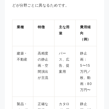
どが分野ごとに異なるためです。
業種
特徴
主な用
費用傾
途
向
（例）
建築・
高精度
パー
静止
不動産
の静止
ス、広
画：
画・空
告、提
5〜15
間演出
案用
万円／
が主流
枚、動
画：80
万円〜
製品・
正確な
カタロ
静止