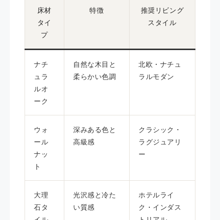
床材
特徴
推奨リビング
タイ
スタイル
プ
ナチ
自然な木目と
北欧・ナチュ
ュラ
柔らかい色調
ラルモダン
ルオ
ーク
ウォ
深みある色と
クラシック・
ール
高級感
ラグジュアリ
ナッ
ー
ト
大理
光沢感と冷た
ホテルライ
石タ
い質感
ク・インダス
イル
トリアル