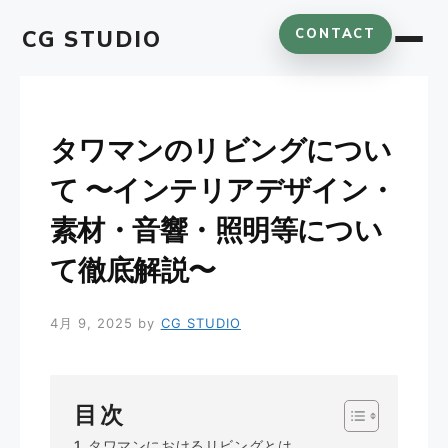
コ
CG STUDIO
CONTACT
ン
テ
ン
ツ
へ
タワマンのリビングについ
ス
て 〜インテリアデザイン・
キ
ッ
素材・音響・照明等につい
プ
て徹底解説〜
4月 9, 2025
by
CG STUDIO
目次
タワマンにおけるリビングとは