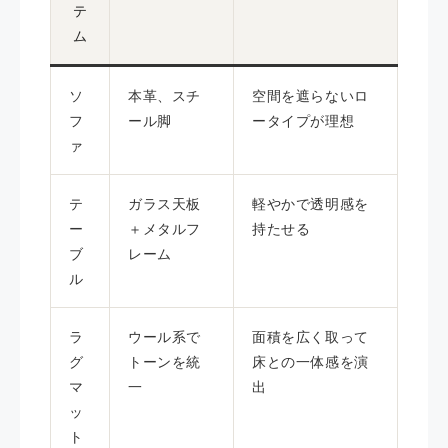
テ
ム
ソ
本革、スチ
空間を遮らないロ
フ
ール脚
ータイプが理想
ァ
テ
ガラス天板
軽やかで透明感を
ー
＋メタルフ
持たせる
ブ
レーム
ル
ラ
ウール系で
面積を広く取って
グ
トーンを統
床との一体感を演
マ
一
出
ッ
ト