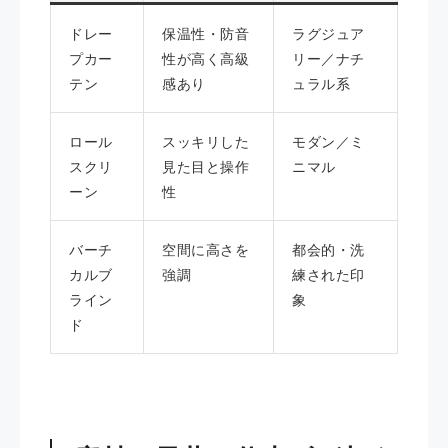
ドレー
保温性・防音
ラグジュア
プカー
性が高く高級
リー／ナチ
テン
感あり
ュラル系
ロール
スッキリした
モダン／ミ
スクリ
見た目と操作
ニマル
ーン
性
バーチ
空間に高さを
都会的・洗
カルブ
強調
練された印
ライン
象
ド