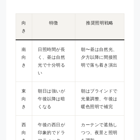
向
特徴
推奨照明戦略
き
南
日照時間が長
朝〜昼は自然光、
向
く、昼は自然
夕方以降に間接照
き
光で十分明る
明で落ち着き演出
い
東
朝日は強いが
朝はブラインドで
向
午後以降は暗
光量調整、午後は
き
くなる
暖色照明で補完
西
午後の西日が
カーテンで遮熱し
向
印象的でドラ
つつ、夜景と照明