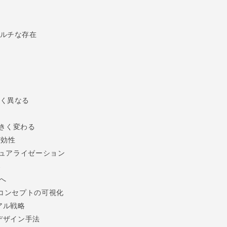
ルチな存在
く異なる
きく変わる
有効性
ジュアライゼーション
案
へ
コンセプトの可視化
アル戦略
デザイン手法