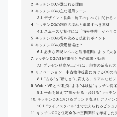
キッチンCGが選ばれる理由
キッチンCGの主な活用シーン
デザイン・営業・施工のすべてに関わるマ
キッチンCGの制作の流れと準備すべき素材
スムーズな制作には「情報整理」が不可欠
キッチンCGの質を決める技術的ポイント
キッチンCGの費用相場は？
必要な表現レベルと活用範囲によって大き
キッチンCGの制作事例とその成果・効果
プレゼン精度が上がれば、顧客の反応も大
リノベーション・中古物件提案におけるCGの
“古さ”を“新しさ”に変える、リアルなビ
Web・VRとの連携による“体験型”キッチン提
平面を超えて“動かせる・歩ける”キッチン
キッチンCGにおけるブランド表現とデザイン
“ライフスタイル”まで伝えられるビジュ
キッチンCGと住宅全体の空間調和を考慮した