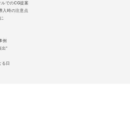
ルでのCG提案
と導入時の注意点
に
事例
出”
なる日