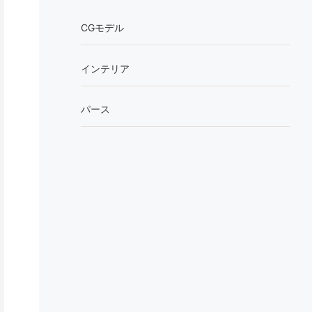
CGモデル
インテリア
パース