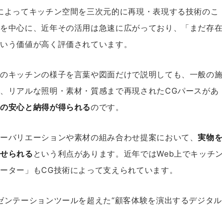
によってキッチン空間を三次元的に再現・表現する技術のこ
界を中心に、近年その活用は急速に広がっており、「まだ存
という価値が高く評価されています。
後のキッチンの様子を言葉や図面だけで説明しても、一般の
、リアルな照明・素材・質感まで再現されたCGパースがあ
客の安心と納得が得られる
のです。
ラーバリエーションや素材の組み合わせ提案において、
実物
見せられる
という利点があります。近年ではWeb上でキッチ
ーター」もCG技術によって支えられています。
ゼンテーションツールを超えた“顧客体験を演出するデジタル