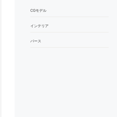
CGモデル
インテリア
パース