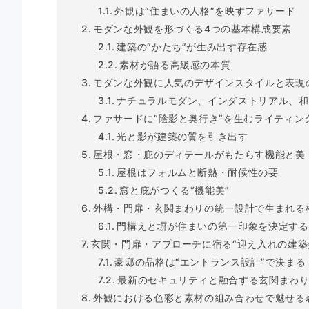
外観は“住まいの人格”を映すファサード
モダンな外観を形づくる4つの基本構成要素
建築の“かたち”が生み出す存在感
素材が語る高級感の本質
モダンな外観に人気のデザインスタイルと表現
ナチュラルモダン、インダストリアル、和
ファサードに“陰影と奥行き”を生むライティン
光と影が建築の質を引き出す
屋根・窓・庇のディテールがもたらす機能と美
屋根はフォルムと断熱・耐候性の要
窓と庇がつくる“機能美”
外構・門扉・玄関まわりの統一設計で生まれる
門構えと塀が住まいの第一印象を決定する
玄関・門扉・アプローチに宿る“迎え入れの建築
豪邸の品格は“エントランス設計”で決まる
最新のセキュリティと融合する玄関まわ
外観における色彩と素材の組み合わせで魅せる