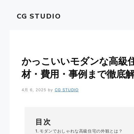
コ
ン
CG STUDIO
テ
ン
ツ
へ
ス
キ
かっこいいモダンな高級
ッ
プ
材・費用・事例まで徹底
4月 6, 2025
by
CG STUDIO
目次
モダンでおしゃれな高級住宅の外観とは？