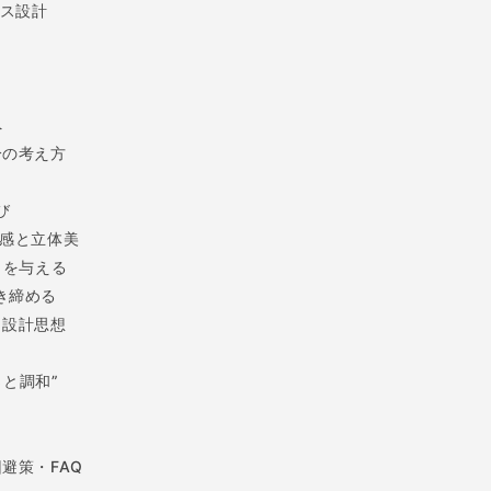
ス設計
へ
分の考え方
び
感と立体美
きを与える
き締める
と設計思想
と調和”
ト
避策・FAQ