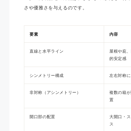
さや優雅さを与えるのです。
要素
内容
直線と水平ライン
屋根や庇、
的安定感
シンメトリー構成
左右対称に
非対称（アシンメトリー）
複数の箱が
置
開口部の配置
大開口・ス
ス