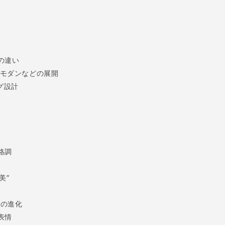
の違い
モダンなどの展開
グ設計
格調
美”
りの進化
表情