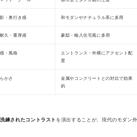
影・奥行き感
和モダンやナチュラル系に多用
耐久・重厚感
豪邸・輸入住宅風に多用
感・風格
エントランス・外構にアクセント配
置
らかさ
金属やコンクリートとの対比で効果
的
ら
洗練されたコントラスト
を演出することが、現代のモダン