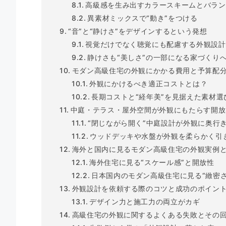
高級感を生み出すカラースキームとバラン
異素材ミックスで“動き”をつける
“音”と“静けさ”をデザインするという発想
視覚だけでなく聴覚にも配慮する外観設計
静けさも“美しさ”の一部になる家づくり
モダン高級住宅の外観にかかる費用と予算配
外観にかけるべき適正コストとは？
長期コストと“経年美”を見据えた素材選
中庭・テラス・屋外空間が外観にもたらす開放
“閉じながら開く”中庭設計が外観に奥行
ウッドデッキや水盤が外観を柔らかく引
海外と国内に見るモダン高級住宅の外観実例
海外住宅に見る“スケール感”と開放性
日本国内のモダン高級住宅に見る“緻密さ
外観設計を依頼する際のコツと成功のポイン
デザイン力と施工力の両立がカギ
高級住宅の外観に関するよくある失敗とその回