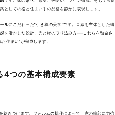
前線
です。家の形状、素材、色使い、ライン構成、そして玄
建築としての格と住まい手の品格を静かに表現します。
ールにこだわった“引き算の美学”です。直線を主体とした構
感を活かした設計、光と緑の取り込み方──これらを融合さ
れた住まい”が完成します。
る4つの基本構成要素
人を惹きつけます。フォルムの操作によって、家の輪郭に力強