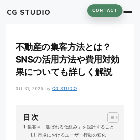
コ
CG STUDIO
CONTACT
ン
テ
ン
ツ
へ
不動産の集客方法とは？
ス
SNSの活用方法や費用対効
キ
ッ
果についても詳しく解説
プ
3月 31, 2025
by
CG STUDIO
目次
集客＝「選ばれる仕組み」を設計すること
市場におけるユーザー行動の変化