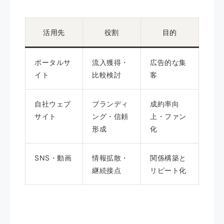
活用先
役割
目的
ポータルサ
流入獲得・
広告的な集
イト
比較検討
客
自社ウェブ
ブランディ
成約率向
サイト
ング・信頼
上・ファン
形成
化
SNS・動画
情報拡散・
関係構築と
継続接点
リピート化