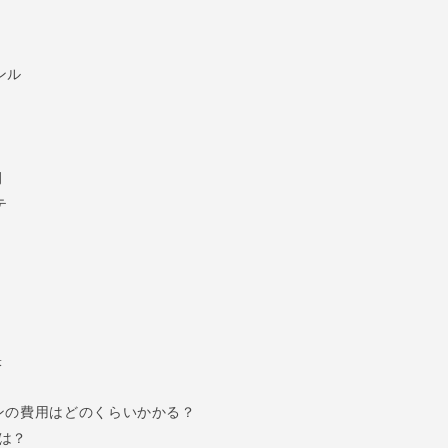
ンル
例
テ
訣
インの費用はどのくらいかかる？
トは？