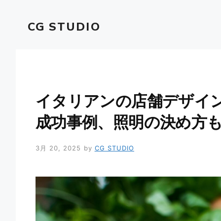
コ
ン
CG STUDIO
テ
ン
ツ
へ
ス
キ
イタリアンの店舗デザイ
ッ
プ
成功事例、照明の決め方
3月 20, 2025
by
CG STUDIO