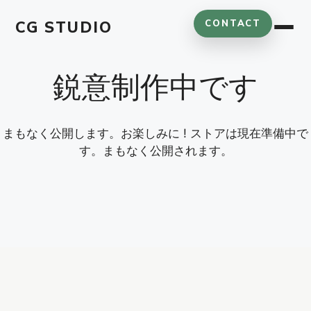
コ
CG STUDIO
CONTACT
ン
テ
ン
鋭意制作中です
ツ
へ
ス
キ
まもなく公開します。お楽しみに ! ストアは現在準備中で
ッ
す。まもなく公開されます。
プ