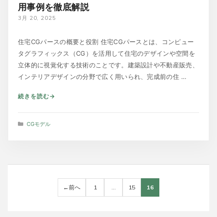
用事例を徹底解説
3月 20, 2025
住宅CGパースの概要と役割 住宅CGパースとは、コンピュー
タグラフィックス（CG）を活用して住宅のデザインや空間を
立体的に視覚化する技術のことです。建築設計や不動産販売、
インテリアデザインの分野で広く用いられ、完成前の住 …
続きを読む
カ
CGモデル
テ
ゴ
リ
ー
←
前へ
1
…
15
16
ペ
ペ
ペ
ー
ー
ー
ジ
ジ
ジ