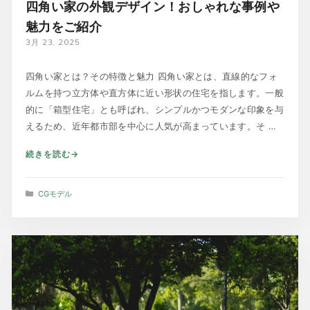
四角い家の外観デザイン！おしゃれな事例や
魅力をご紹介
3月 23, 2025
四角い家とは？その特徴と魅力 四角い家とは、直線的なフォ
ルムを持つ立方体や直方体に近い形状の住宅を指します。一般
的に「箱型住宅」とも呼ばれ、シンプルかつモダンな印象を与
えるため、近年都市部を中心に人気が高まっています。そ …
続きを読む
カ
CGモデル
テ
ゴ
リ
ー