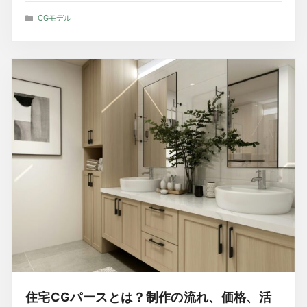
カ
CGモデル
テ
ゴ
リ
ー
住宅CGパースとは？制作の流れ、価格、活