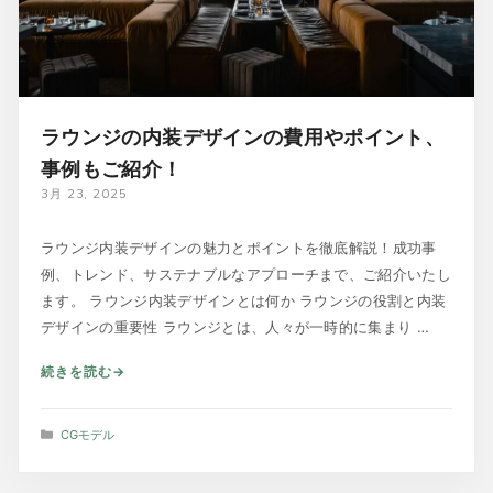
ラウンジの内装デザインの費用やポイント、
事例もご紹介！
3月 23, 2025
ラウンジ内装デザインの魅力とポイントを徹底解説！成功事
例、トレンド、サステナブルなアプローチまで、ご紹介いたし
ます。 ラウンジ内装デザインとは何か ラウンジの役割と内装
デザインの重要性 ラウンジとは、人々が一時的に集まり …
続きを読む
カ
CGモデル
テ
ゴ
リ