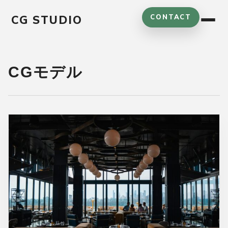
コ
CG STUDIO
CONTACT
ン
テ
ン
ツ
CGモデル
へ
ス
キ
ッ
プ