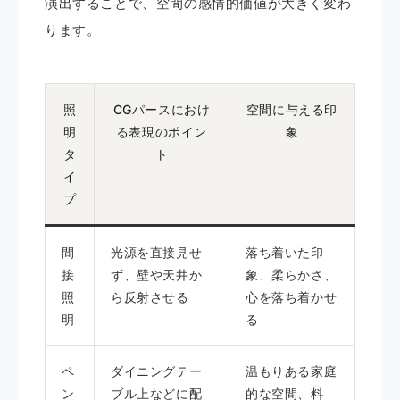
演出することで、空間の感情的価値が大きく変わ
ります。
照
CGパースにおけ
空間に与える印
明
る表現のポイン
象
タ
ト
イ
プ
間
光源を直接見せ
落ち着いた印
接
ず、壁や天井か
象、柔らかさ、
照
ら反射させる
心を落ち着かせ
明
る
ペ
ダイニングテー
温もりある家庭
ン
ブル上などに配
的な空間、料