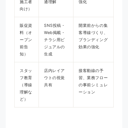
施工者
通理解
強化
向け）
販促資
SNS投稿・
開業前からの集
料（オ
Web掲載・
客導線づくり、
ープン
チラシ用ビ
ブランディング
前告
ジュアルの
効果の強化
知）
生成
スタッ
店内レイア
接客動線の予
フ教育
ウトの視覚
習、業務フロー
（導線
共有
の事前シミュレ
理解な
ーション
ど）