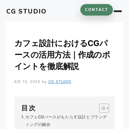
コ
CG STUDIO
CONTACT
ン
テ
ン
ツ
へ
カフェ設計におけるCGパ
ス
ースの活用方法｜作成のポ
キ
ッ
イントを徹底解説
プ
6月 13, 2025
by
CG STUDIO
目次
カフェCGパースがもたらす設計とブランデ
ィングの融合