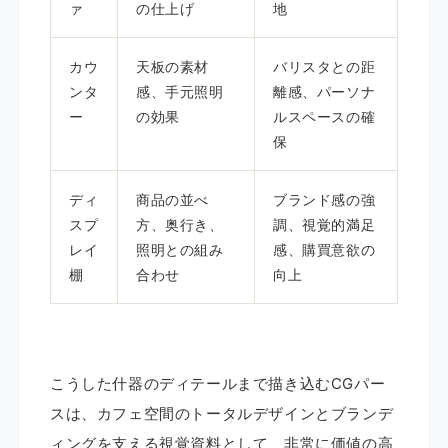
ァ
の仕上げ
地
カウ
天板の素材
バリスタとの距
ンタ
感、手元照明
離感、パーソナ
ー
の効果
ルスペースの確
保
ディ
商品の並べ
ブランド感の強
スプ
方、奥行き、
調、視覚的満足
レイ
照明との組み
感、購買意欲の
棚
合わせ
向上
こうした什器のディテールまで描き込むCGパー
スは、カフェ空間のトータルデザインとブランデ
ィングを支える視覚資料として、非常に価値の高