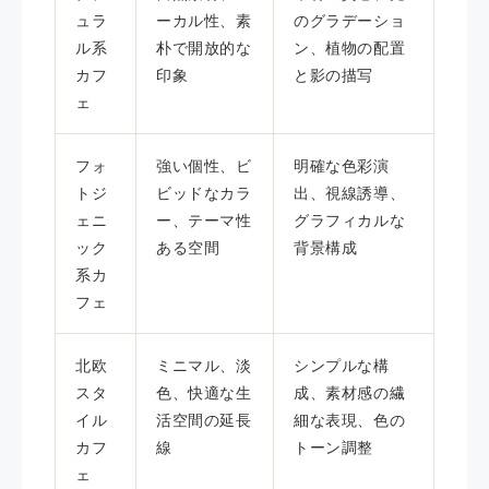
ュラ
ーカル性、素
のグラデーショ
ル系
朴で開放的な
ン、植物の配置
カフ
印象
と影の描写
ェ
フォ
強い個性、ビ
明確な色彩演
トジ
ビッドなカラ
出、視線誘導、
ェニ
ー、テーマ性
グラフィカルな
ック
ある空間
背景構成
系カ
フェ
北欧
ミニマル、淡
シンプルな構
スタ
色、快適な生
成、素材感の繊
イル
活空間の延長
細な表現、色の
カフ
線
トーン調整
ェ