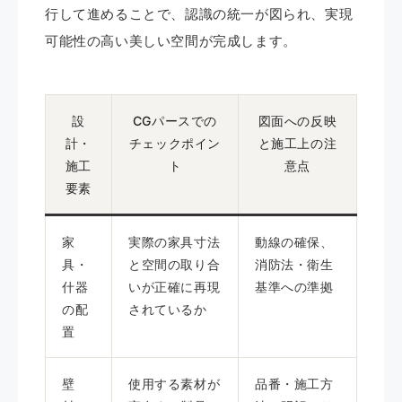
行して進めることで、認識の統一が図られ、実現
可能性の高い美しい空間が完成します。
設
CGパースでの
図面への反映
計・
チェックポイン
と施工上の注
施工
ト
意点
要素
家
実際の家具寸法
動線の確保、
具・
と空間の取り合
消防法・衛生
什器
いが正確に再現
基準への準拠
の配
されているか
置
壁
使用する素材が
品番・施工方