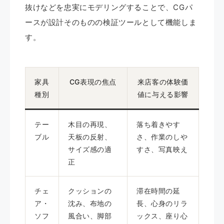
抜けなどを忠実にモデリングすることで、CGパ
ースが設計そのものの検証ツールとして機能しま
す。
家具
CG表現の焦点
来店客の体験価
種別
値に与える影響
テー
木目の再現、
落ち着きやす
ブル
天板の反射、
さ、作業のしや
サイズ感の適
すさ、写真映え
正
チェ
クッションの
滞在時間の延
ア・
沈み、布地の
長、心身のリラ
ソフ
風合い、脚部
ックス、座り心