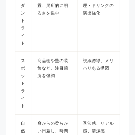
ダ
置、局所的に明
理・ドリンクの
ン
るさを集中
演出強化
ト
ラ
イ
ト
ス
商品棚や壁の装
視線誘導、メリ
ポ
飾など、注目箇
ハリある構図
ッ
所を強調
ト
ラ
イ
ト
自
窓からの柔らか
季節感、リアル
然
い日差し、時間
感、清潔感