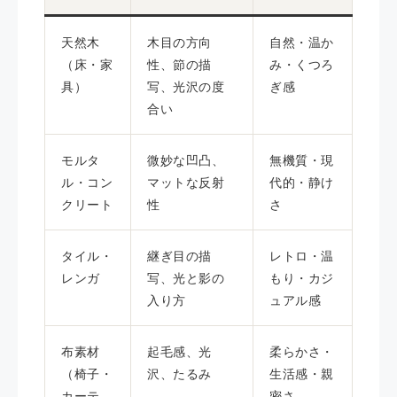
天然木
木目の方向
自然・温か
（床・家
性、節の描
み・くつろ
具）
写、光沢の度
ぎ感
合い
モルタ
微妙な凹凸、
無機質・現
ル・コン
マットな反射
代的・静け
クリート
性
さ
タイル・
継ぎ目の描
レトロ・温
レンガ
写、光と影の
もり・カジ
入り方
ュアル感
布素材
起毛感、光
柔らかさ・
（椅子・
沢、たるみ
生活感・親
カーテ
密さ