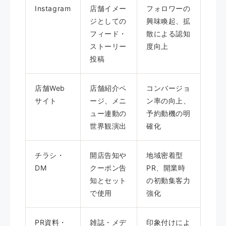
Instagram
店舗イメー
フォロワーの
ジとしての
興味喚起、拡
フィード・
散による認知
ストーリー
度向上
投稿
店舗Web
店舗紹介ペ
コンバージョ
サイト
ージ、メニ
ン率の向上、
ュー連動の
予約動機の明
世界観演出
確化
チラシ・
開店告知や
地域密着型
DM
クーポン告
PR、開業時
知とセット
の初動集客力
で使用
強化
PR資料・
雑誌・メデ
印象付けによ