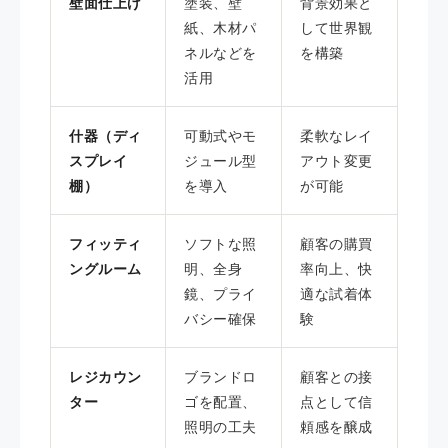
壁面仕上げ
塗装、壁
背景効果と
紙、木材パ
して世界観
ネルなどを
を構築
活用
什器（ディ
可動式やモ
柔軟なレイ
スプレイ
ジュール型
アウト変更
棚）
を導入
が可能
フィッティ
ソフトな照
顧客の購買
ングルーム
明、全身
率向上、快
鏡、プライ
適な試着体
バシー確保
験
レジカウン
ブランドロ
顧客との接
ター
ゴを配置、
点として信
照明の工夫
頼感を醸成