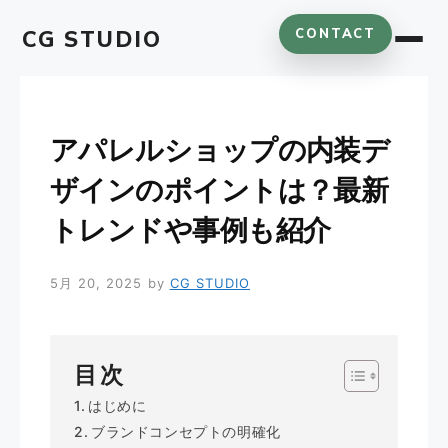
コ
CG STUDIO
CONTACT
ン
テ
ン
ツ
へ
アパレルショップの内装デ
ス
ザインのポイントは？最新
キ
ッ
トレンドや事例も紹介
プ
5月 20, 2025
by
CG STUDIO
目次
はじめに
ブランドコンセプトの明確化