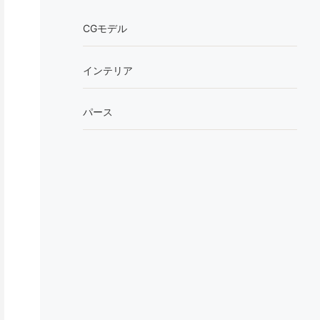
CGモデル
インテリア
パース