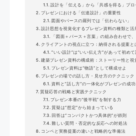
設計を「伝える」から「共感を得る」プロ
プレゼンにおける「伝達設計」の重要性
図面やパースの羅列では「伝わらない」
設計思想を視覚化するプレゼン資料の種類と活
「図面＋パース＋言葉」の組み合わせで、
クライアントの視点に立つ：納得される提案と
“いい設計”は“いい伝え方”があって初め
建築プレゼン資料の構成術：ストーリー性と視
プレゼン資料は“物語”として構成せよ
プレゼンの場での話し方・見せ方のテクニック
資料と“話し方”の一体化がプレゼンの成
質疑応答の戦略と実践テクニック
プレゼン本番の“後半戦”を制する力
質疑は“想定”から始まっている
回答は“コンパクトかつ具体的”が鉄則
難しい質問・否定的な反応への対処法
コンペと実務提案の違いと戦略的な準備法