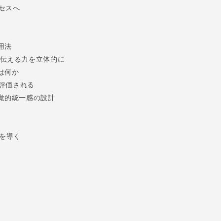
セスへ
用法
伝える力を立体的に
は何か
て評価される
覚的統一感の設計
功を導く