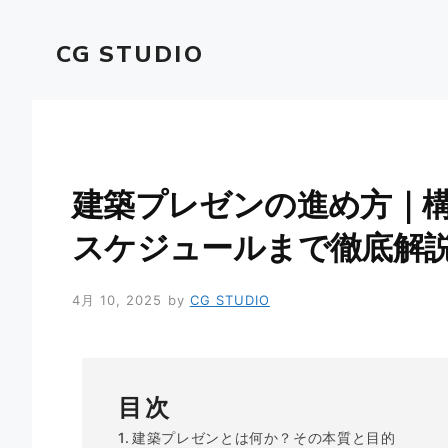
コ
ン
CG STUDIO
テ
ン
ツ
へ
ス
キ
建築プレゼンの進め方｜
ッ
プ
スケジュールまで徹底解
4月 10, 2025
by
CG STUDIO
目次
建築プレゼンとは何か？その本質と目的