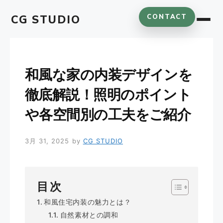
コ
CG STUDIO
CONTACT
ン
テ
ン
ツ
へ
和風な家の内装デザインを
ス
徹底解説！照明のポイント
キ
ッ
や各空間別の工夫をご紹介
プ
3月 31, 2025
by
CG STUDIO
目次
和風住宅内装の魅力とは？
自然素材との調和