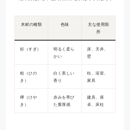
木材の種類
色味
主な使用箇
所
杉（すぎ）
明るく柔ら
床、天井、
かい
壁
桧（ひの
白く美しい
柱、浴室、
き）
香り
家具
欅（けや
赤みを帯び
建具、座
き）
た重厚感
卓、床柱