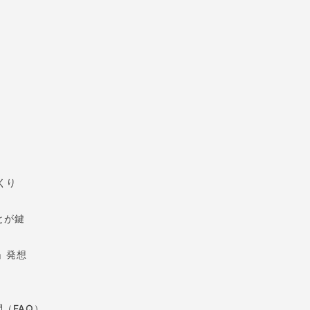
くり
とが鍵
」発想
（FAQ）