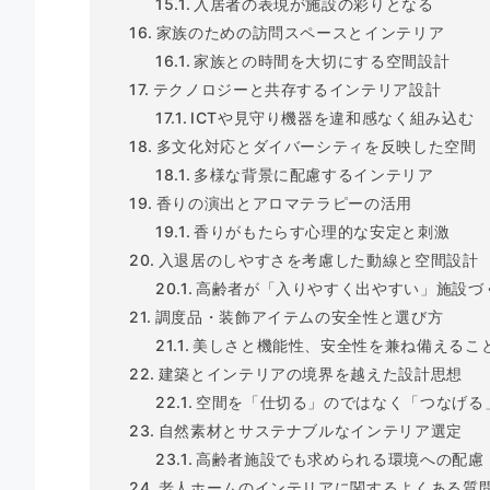
入居者の表現が施設の彩りとなる
家族のための訪問スペースとインテリア
家族との時間を大切にする空間設計
テクノロジーと共存するインテリア設計
ICTや見守り機器を違和感なく組み込む
多文化対応とダイバーシティを反映した空間
多様な背景に配慮するインテリア
香りの演出とアロマテラピーの活用
香りがもたらす心理的な安定と刺激
入退居のしやすさを考慮した動線と空間設計
高齢者が「入りやすく出やすい」施設づ
調度品・装飾アイテムの安全性と選び方
美しさと機能性、安全性を兼ね備えるこ
建築とインテリアの境界を越えた設計思想
空間を「仕切る」のではなく「つなげる
自然素材とサステナブルなインテリア選定
高齢者施設でも求められる環境への配慮
老人ホームのインテリアに関するよくある質問