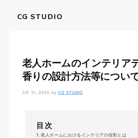
コ
ン
CG STUDIO
テ
ン
ツ
へ
ス
キ
老人ホームのインテリア
ッ
プ
香りの設計方法等につい
3月 31, 2025
by
CG STUDIO
目次
老人ホームにおけるインテリアの役割とは