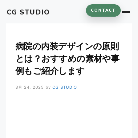
コ
CG STUDIO
CONTACT
ン
テ
ン
ツ
へ
病院の内装デザインの原則
ス
とは？おすすめの素材や事
キ
ッ
例もご紹介します
プ
3月 24, 2025
by
CG STUDIO