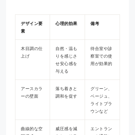
デザイン要
心理的効果
備考
素
木目調の仕
自然・温も
待合室や診
上げ
りを感じさ
察室での使
せ安心感を
用が効果的
与える
アースカラ
落ち着きと
グリーン、
ーの壁面
調和を促す
ベージュ、
ライトブラ
ウンなど
曲線的な空
威圧感を減
エントラン