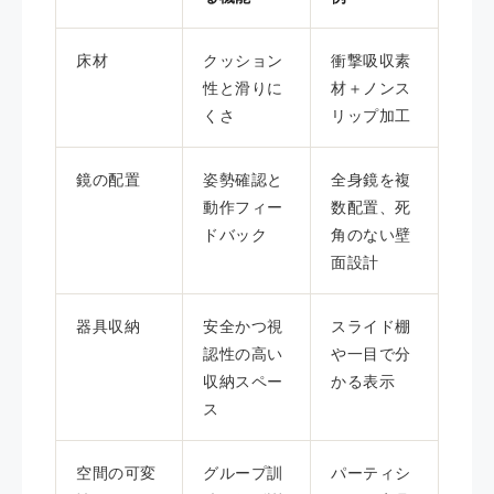
床材
クッション
衝撃吸収素
性と滑りに
材＋ノンス
くさ
リップ加工
鏡の配置
姿勢確認と
全身鏡を複
動作フィー
数配置、死
ドバック
角のない壁
面設計
器具収納
安全かつ視
スライド棚
認性の高い
や一目で分
収納スペー
かる表示
ス
空間の可変
グループ訓
パーティシ