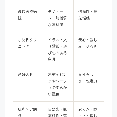
高度医療病
モノトー
信頼性・最
院
ン・無機質
先端感
な素材感
小児科クリ
イラスト入
安心・親し
ニック
り壁紙・遊
み・明るさ
び心のある
家具
産婦人科
木材＋ピン
女性らし
クやベージ
さ・包容力
ュの柔らか
い配色
緩和ケア病
自然光・観
安らぎ・静
棟
葉植物・落
けさ・癒し