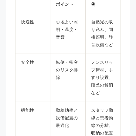
ポイント
例
快適性
心地よい照
自然光の取
明・温度・
り込み、間
音響
接照明、静
音設備など
安全性
転倒・衝突
ノンスリッ
のリスク排
プ床材、手
除
すり設置、
段差の解消
など
機能性
動線効率と
スタッフ動
設備配置の
線と患者動
最適化
線の分離、
収納の配置