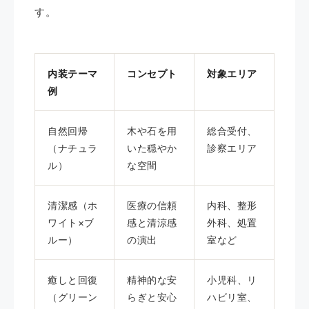
す。
内装テーマ
コンセプト
対象エリア
例
自然回帰
木や石を用
総合受付、
（ナチュラ
いた穏やか
診察エリア
ル）
な空間
清潔感（ホ
医療の信頼
内科、整形
ワイト×ブ
感と清涼感
外科、処置
ルー）
の演出
室など
癒しと回復
精神的な安
小児科、リ
（グリーン
らぎと安心
ハビリ室、