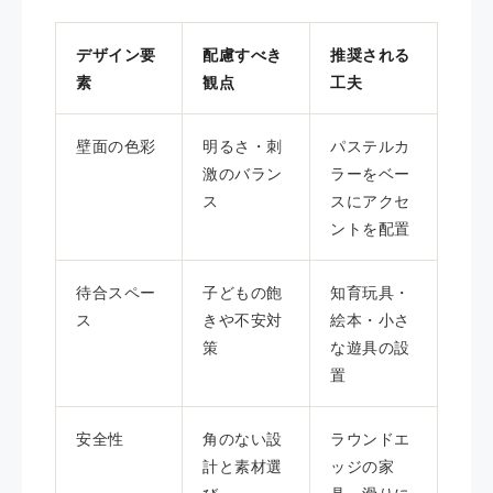
デザイン要
配慮すべき
推奨される
素
観点
工夫
壁面の色彩
明るさ・刺
パステルカ
激のバラン
ラーをベー
ス
スにアクセ
ントを配置
待合スペー
子どもの飽
知育玩具・
ス
きや不安対
絵本・小さ
策
な遊具の設
置
安全性
角のない設
ラウンドエ
計と素材選
ッジの家