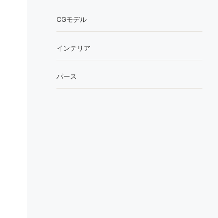
CGモデル
インテリア
パース