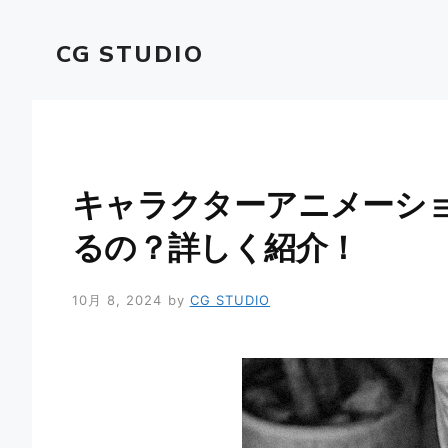
コ
ン
CG STUDIO
テ
ン
ツ
へ
ス
キ
キャラクターアニメーシ
ッ
プ
るの？詳しく紹介！
10月 8, 2024
by
CG STUDIO