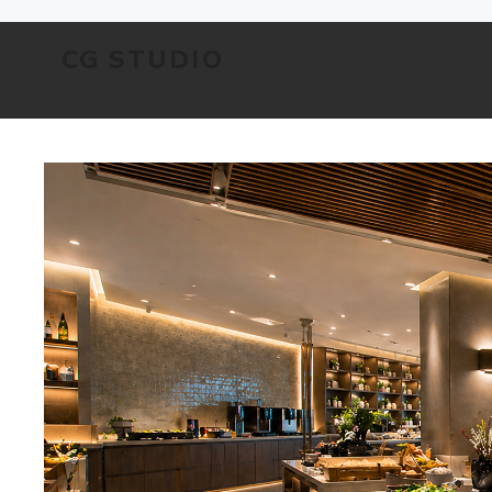
コ
CG STUDIO
ン
テ
ン
ツ
へ
ス
キ
ッ
プ