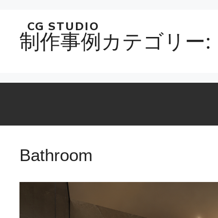
コ
CG STUDIO
ン
制作事例カテゴリー:
テ
ン
ツ
へ
ス
キ
ッ
プ
Bathroom