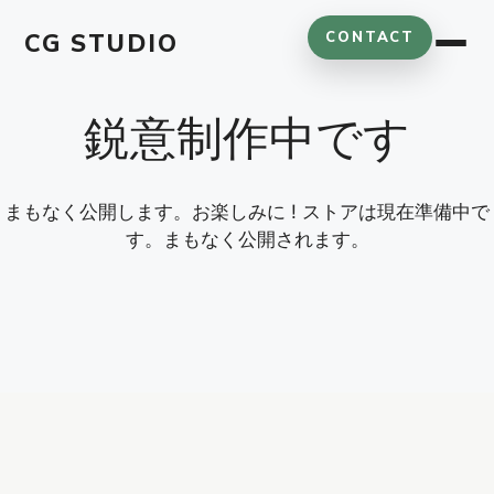
コ
CG STUDIO
CONTACT
ン
テ
ン
鋭意制作中です
ツ
へ
ス
キ
まもなく公開します。お楽しみに ! ストアは現在準備中で
ッ
す。まもなく公開されます。
プ