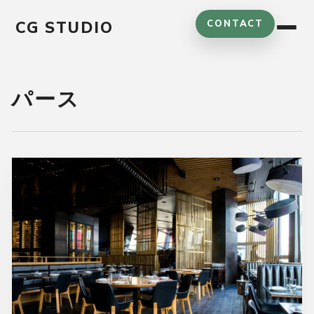
コ
CG STUDIO
CONTACT
ン
テ
ン
ツ
パース
へ
ス
キ
ッ
プ