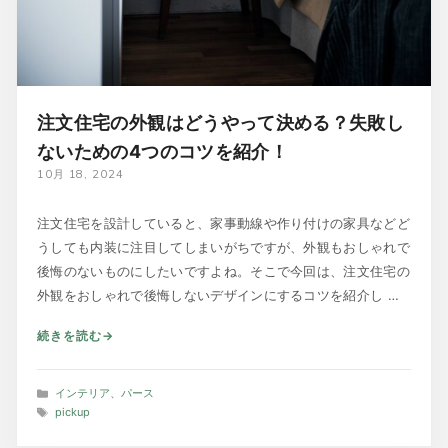
注文住宅の外観はどうやって決める？失敗し
ないための4つのコツを紹介！
10月 18, 2024
注文住宅を設計していると、家事動線や作り付けの家具などど
うしても内装に注目してしまいがちですが、外観もおしゃれで
後悔のないものにしたいですよね。そこで今回は、注文住宅の
外観をおしゃれで後悔しないデザインにするコツを紹介し …
続きを読む
カ
インテリア
、
パース
テ
タ
pickup
ゴ
グ
リ