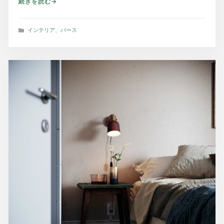
続きを読む
カ
インテリア
、
パース
テ
ゴ
リ
ー