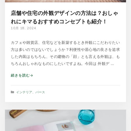
店舗や住宅の外観デザインの方法は？おしゃ
れにキマるおすすめコンセプトも紹介！
10月 18, 2024
カフェや雑貨店、住宅などを新築するとき外観にこだわりたい
方は多いのではないでしょうか？利便性や居心地の良さを追求
した内装はもちろん、その建物の「顔」とも言える外観は、も
ちろんおしゃれなものにしたいですよね。今回は 外観デ …
続きを読む
カ
インテリア
、
パース
テ
ゴ
リ
ー