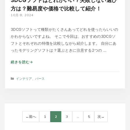
3DCGソフトはどれがいい？失敗しない選び
方は？難易度や価格で比較して紹介！
10月 8, 2024
3DCGソフトって種類がたくさんあってどれを使ったらいいの
かわからないですよね。 そこで今回は、おすすめの3DCGソ
フトとそれぞれの特徴を比較しながら紹介します。 自分にあ
ったモデリングソフトは？選ぶときに注意する2つの …
続きを読む
カ
インテリア
、
パース
テ
ゴ
リ
ー
←
前へ
1
2
3
…
5
次
→
ペ
ペ
ペ
ペ
ー
ー
ー
ー
ジ
ジ
ジ
ジ