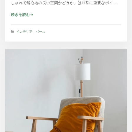
しゃれで居心地の良い空間かどうか」は非常に重要なポイ …
続きを読む
カ
インテリア
、
パース
テ
ゴ
リ
ー