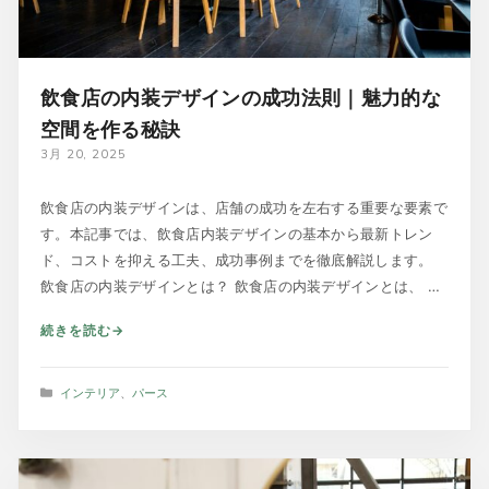
飲食店の内装デザインの成功法則｜魅力的な
空間を作る秘訣
3月 20, 2025
飲食店の内装デザインは、店舗の成功を左右する重要な要素で
す。本記事では、飲食店内装デザインの基本から最新トレン
ド、コストを抑える工夫、成功事例までを徹底解説します。
飲食店の内装デザインとは？ 飲食店の内装デザインとは、 …
続きを読む
カ
インテリア
、
パース
テ
ゴ
リ
ー